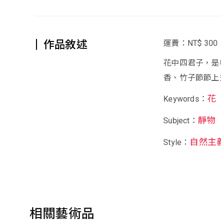
作品敘述
運費：NT$ 300
花中四君子，是
香、竹子節節上
花
Keywords：
靜物
Subject：
自然主
Style：
相關藝術品