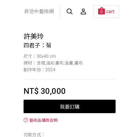
非池中藝術網
cart
0
許美玲
四君子：菊
尺寸：30x40 cm
媒材：含框,油彩畫布,油畫,畫布
創作年份：2024
NT$ 30,000
我要訂購
？
藝術品購買說明
付款方式：