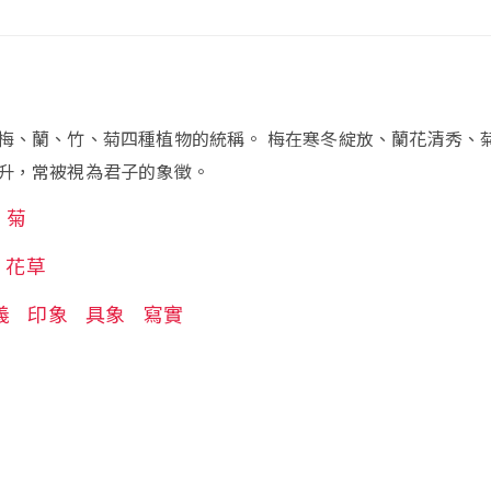
梅、蘭、竹、菊四種植物的統稱。 梅在寒冬綻放、蘭花清秀、
升，常被視為君子的象徵。
菊
花草
義
印象
具象
寫實