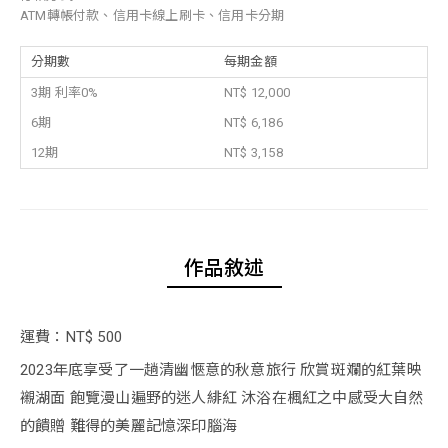
ATM轉帳付款、信用卡線上刷卡、信用卡分期
分期數
每期金額
3期 利率0%
NT$ 12,000
6期
NT$ 6,186
12期
NT$ 3,158
作品敘述
運費：NT$ 500
2023年底享受了一趟清幽愜意的秋意旅行 欣賞斑斕的紅葉映
襯湖面 飽覽漫山遍野的迷人緋紅 沐浴在楓紅之中感受大自然
的饋贈 難得的美麗記憶深印腦海