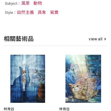
風景
動物
Subject：
自然主義
具象
寫實
Style：
相關藝術品
view all
林育谷
林育谷