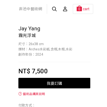
非池中藝術網
cart
0
Jay Yang
霧光浮城
尺寸：26x38 cm
媒材：Arches水彩紙,含框,木框,水彩
創作年份：2024
NT$ 7,500
我要訂購
？
藝術品購買說明
付款方式：