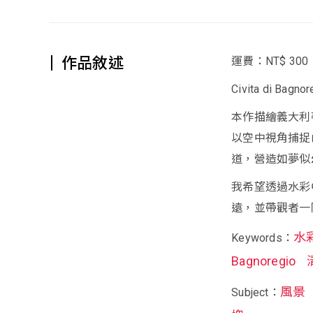
作品敘述
運費：NT$ 300
Civita di Ba
本作描繪義大利著名
以空中視角捕捉
道，營造如夢似
我希望透過水彩
遠，並帶觀者一
水
Keywords：
Bagnoregio
風景
Subject：