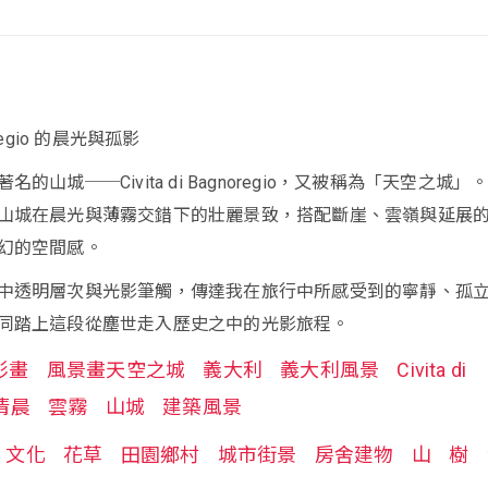
gnoregio 的晨光與孤影
的山城──Civita di Bagnoregio，又被稱為「天空之城」
山城在晨光與薄霧交錯下的壯麗景致，搭配斷崖、雲嶺與延展
幻的空間感。
中透明層次與光影筆觸，傳達我在旅行中所感受到的寧靜、孤
同踏上這段從塵世走入歷史之中的光影旅程。
彩畫
風景畫天空之城
義大利
義大利風景
Civita di
清晨
雲霧
山城
建築風景
文化
花草
田園鄉村
城市街景
房舍建物
山
樹