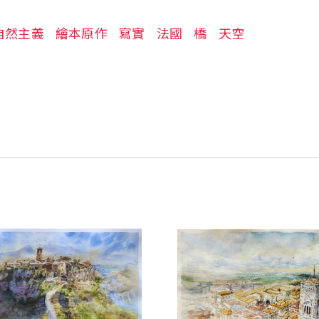
自然主義
繪本原作
寫實
法國
橋
天空