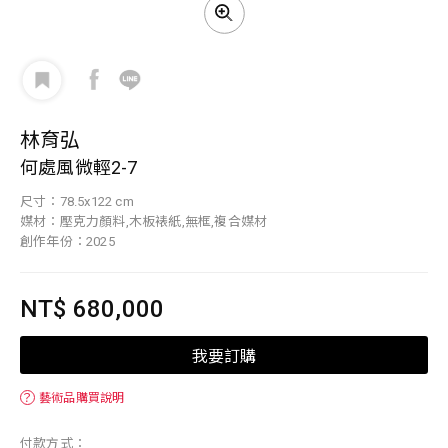
林育弘
何處風微輕2-7
尺寸：78.5x122 cm
媒材：壓克力顏料,木板裱紙,無框,複合媒材
創作年份：2025
NT$ 680,000
我要訂購
？
藝術品購買說明
付款方式：