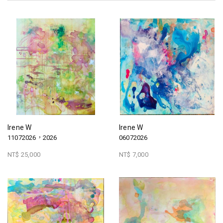
Irene W
Irene W
11072026，2026
06072026
NT$ 25,000
NT$ 7,000