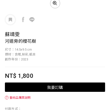
蘇靖雯
河道旁的櫻花樹
尺寸：14.5x9.5 cm
媒材：含框,粉彩,紙本
創作年份：2023
NT$ 1,800
我要訂購
？
藝術品購買說明
付款方式：