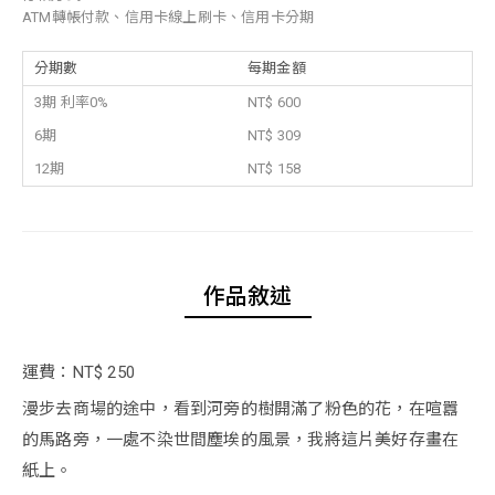
ATM轉帳付款、信用卡線上刷卡、信用卡分期
分期數
每期金額
3期 利率0%
NT$ 600
6期
NT$ 309
12期
NT$ 158
作品敘述
運費：NT$ 250
漫步去商場的途中，看到河旁的樹開滿了粉色的花，在喧囂
的馬路旁，一處不染世間塵埃的風景，我將這片美好存畫在
紙上。