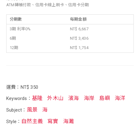
ATM轉帳付款、信用卡線上刷卡、信用卡分期
分期數
每期金額
3期 利率0%
NT$ 6,667
6期
NT$ 3,436
12期
NT$ 1,754
運費：NT$ 350
基隆
外木山
濱海
海岸
島嶼
海洋
Keywords：
風景
海
Subject：
自然主義
寫實
海灘
Style：