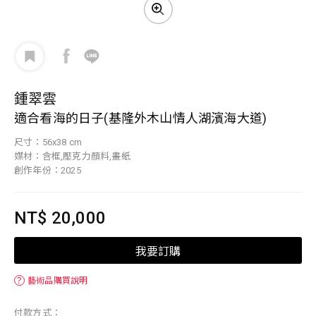
鍾翠雲
適合看海的日子(基隆外木山情人湖濱海大道)
尺寸：56x38 cm
媒材：含框,壓克力顏料,畫紙
創作年份：2025
NT$ 20,000
我要訂購
？
藝術品購買說明
付款方式：