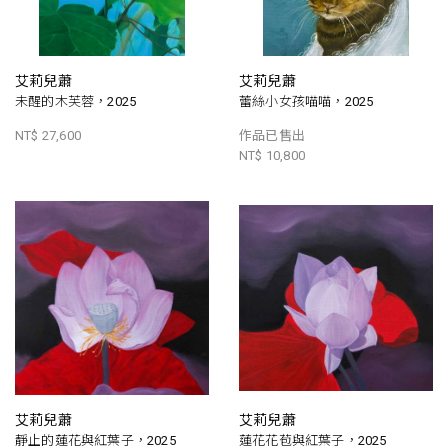
艾莉兒蕭
艾莉兒蕭
未醒的木芙蓉，2025
蕾絲小女孩喵喵，2025
NT$ 27,600
作品已售出
NT$ 10,800
艾莉兒蕭
艾莉兒蕭
靜止的蓮花與紅葉子，2025
蓮花花苞與紅葉子，2025