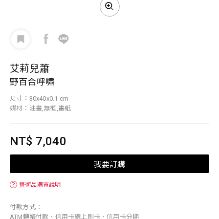
艾莉兒蕭
野百合呼嘯
尺寸：30x40x0.1 cm
媒材：油畫,無框,畫紙
NT$ 7,040
我要訂購
？
藝術品購買說明
付款方式：
ATM轉帳付款、信用卡線上刷卡、信用卡分期