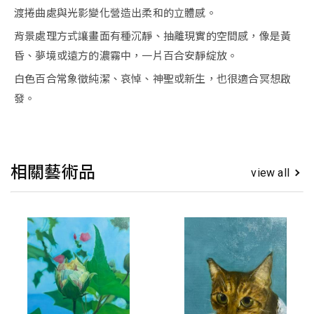
渡捲曲處與光影變化營造出柔和的立體感。
背景處理方式讓畫面有種沉靜、抽離現實的空間感，像是黃
昏、夢境或遠方的濃霧中，一片百合安靜綻放。
白色百合常象徵純潔、哀悼、神聖或新生，也很適合冥想啟
發。
相關藝術品
view all