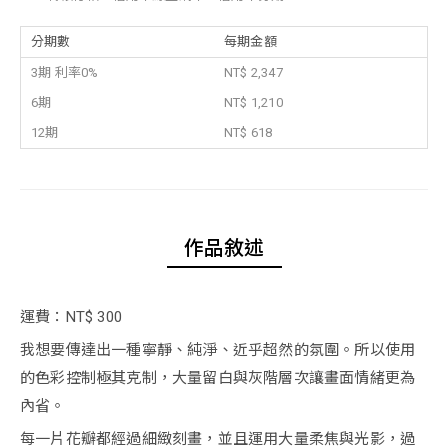
分期數
每期金額
3期 利率0%
NT$ 2,347
6期
NT$ 1,210
12期
NT$ 618
作品敘述
運費：NT$ 300
我想要傳達出一種寧靜、純淨、近乎超然的氛圍。所以使用
的色彩控制極其克制，大量留白與灰階層次讓畫面情緒更為
內省。
每一片花瓣都經過細緻刻畫，並且運用大量柔焦與光影，過