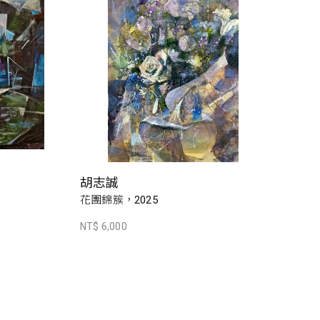
胡志誠
花團錦簇，2025
NT$ 6,000