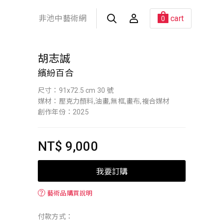
非池中藝術網
cart
0
胡志誠
繽紛百合
尺寸：91x72.5 cm 30 號
媒材：壓克力顏料,油畫,無框,畫布,複合媒材
創作年份：2025
NT$ 9,000
我要訂購
？
藝術品購買說明
付款方式：