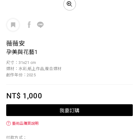
薇薇安
孕美與花藝1
尺寸：31x21 cm
媒材：水彩,紙上作品,複合媒材
創作年份：2025
NT$ 1,000
我要訂購
？
藝術品購買說明
付款方式：