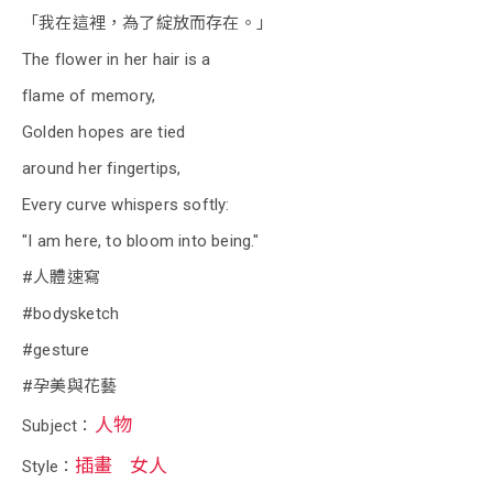
「我在這裡，為了綻放而存在。」
The flower in her hair is a
flame of memory,
Golden hopes are tied
around her fingertips,
Every curve whispers softly:
"I am here, to bloom into being."
#人體速寫
#bodysketch
#gesture
#孕美與花藝
人物
Subject：
插畫
女人
Style：