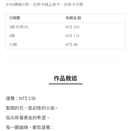
ATM轉帳付款、信用卡線上刷卡、信用卡分期
分期數
每期金額
3期 利率0%
NT$ 333
6期
NT$ 172
12期
NT$ 88
作品敘述
運費：NT$ 250
髮間的花，是記憶的火焰，
指尖綁著黃金的希望，
每一圈曲線，都低語著：