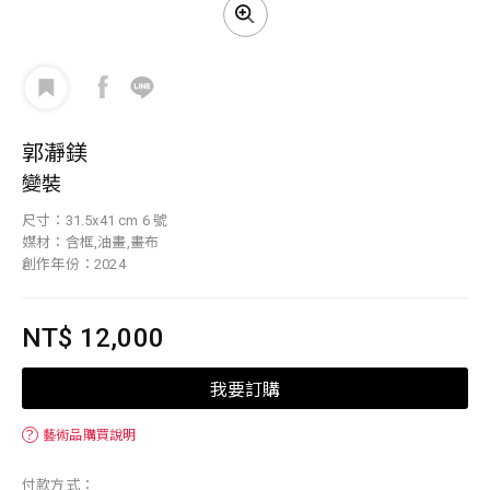
郭瀞鎂
變裝
尺寸：31.5x41 cm 6 號
媒材：含框,油畫,畫布
創作年份：2024
NT$ 12,000
我要訂購
？
藝術品購買說明
付款方式：