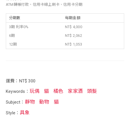
ATM轉帳付款、信用卡線上刷卡、信用卡分期
分期數
每期金額
3期 利率0%
NT$ 4,000
6期
NT$ 2,062
12期
NT$ 1,053
運費：NT$ 300
玩偶
貓
橘色
家家酒
頭髮
Keywords：
靜物
動物
貓
Subject：
具象
Style：