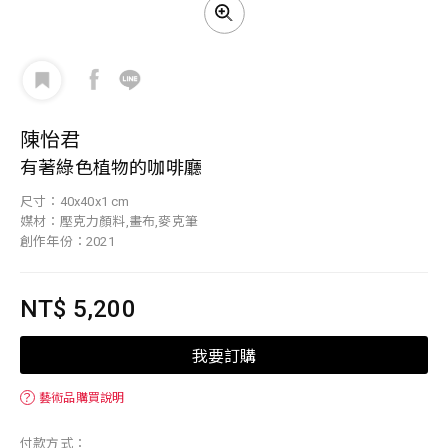
陳怡君
有著綠色植物的咖啡廳
尺寸：40x40x1 cm
媒材：壓克力顏料,畫布,麥克筆
創作年份：2021
NT$ 5,200
我要訂購
？
藝術品購買說明
付款方式：