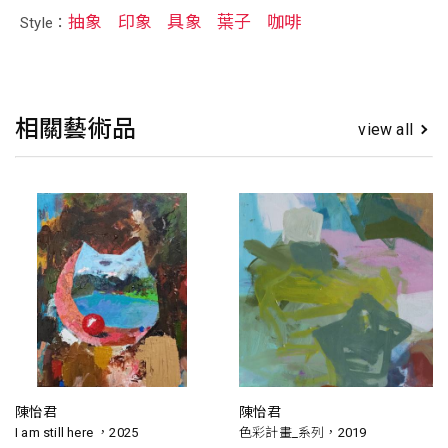
抽象
印象
具象
葉子
咖啡
Style：
相關藝術品
view all
陳怡君
陳怡君
I am still here ，2025
色彩計畫_系列，2019