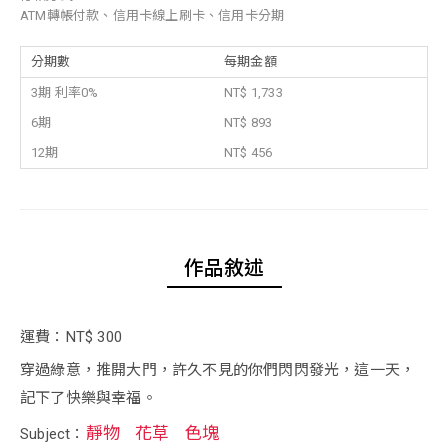
ATM轉帳付款、信用卡線上刷卡、信用卡分期
分期數
每期金額
3期 利率0%
NT$ 1,733
6期
NT$ 893
12期
NT$ 456
作品敘述
運費：NT$ 300
穿過綠意，推開大門，許久不見的你們閃閃發光，這一天，
記下了快樂與幸福。
靜物
花草
色塊
Subject：