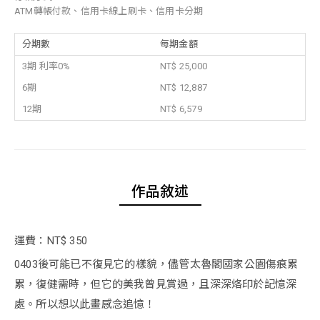
ATM轉帳付款、信用卡線上刷卡、信用卡分期
分期數
每期金額
3期 利率0%
NT$ 25,000
6期
NT$ 12,887
12期
NT$ 6,579
作品敘述
運費：NT$ 350
0403後可能已不復見它的樣貌，儘管太魯閣國家公園傷痕累
累，復健需時，但它的美我曾見賞過，且深深烙印於記憶深
處。所以想以此畫感念追憶！