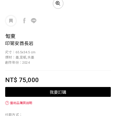
匋東
印第安酋長岩
尺寸：65.5x34.5 cm
媒材：墨,宣紙,水墨
創作年份：2024
NT$ 75,000
我要訂購
？
藝術品購買說明
付款方式：