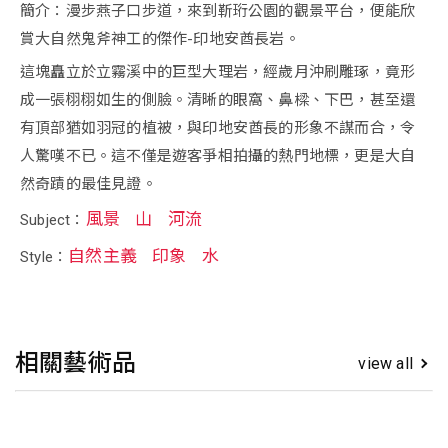
簡介：漫步燕子口步道，來到靳珩公園的觀景平台，便能欣
賞大自然鬼斧神工的傑作-印地安酋長岩。
這塊矗立於立霧溪中的巨型大理岩，經歲月沖刷雕琢，竟形
成一張栩栩如生的側臉。清晰的眼窩、鼻樑、下巴，甚至還
有頂部猶如羽冠的植被，與印地安酋長的形象不謀而合，令
人驚嘆不已。這不僅是遊客爭相拍攝的熱門地標，更是大自
然奇蹟的最佳見證。
風景
山
河流
Subject：
自然主義
印象
水
Style：
相關藝術品
view all