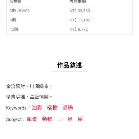
分期數
每期金額
3期 利率0%
NT$ 33,333
6期
NT$ 17,182
12期
NT$ 8,772
作品敘述
金流萬財，川澤歸來；
聚寶承運，昌盛恒開。
油彩
榕樹
鵲鴝
Keywords：
風景
動物
山
鳥
樹
Subject：