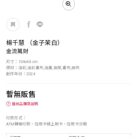
楊千慧 （金子茉白）
金流萬財
尺寸：104x66 cm
媒材：油彩,油彩畫布,油畫,無框,畫布,麻布
創作年份：2024
暫無販售
？
藝術品購買說明
付款方式：
ATM轉帳付款、信用卡線上刷卡、信用卡分期