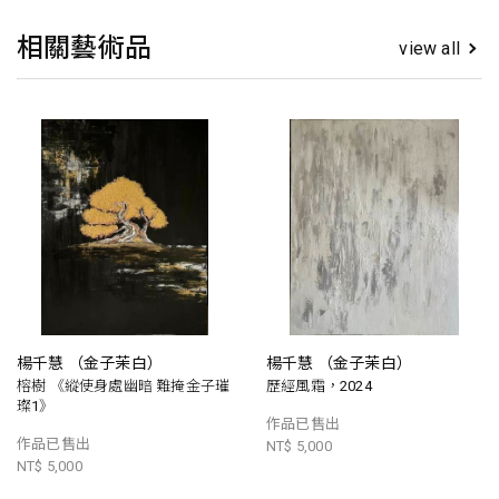
相關藝術品
view all
楊千慧 （金子茉白）
楊千慧 （金子茉白）
榕樹 《縱使身處幽暗 難掩金子璀
歷經風霜，2024
璨1》
作品已售出
作品已售出
NT$ 5,000
NT$ 5,000