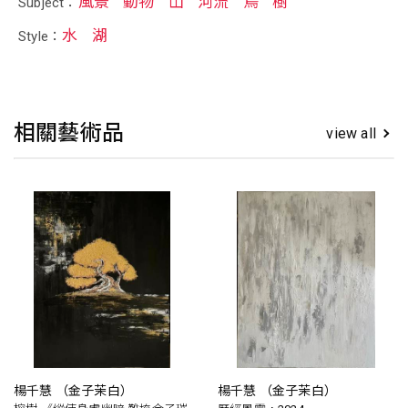
風景
動物
山
河流
鳥
樹
Subject：
水
湖
Style：
相關藝術品
view all
楊千慧 （金子茉白）
楊千慧 （金子茉白）