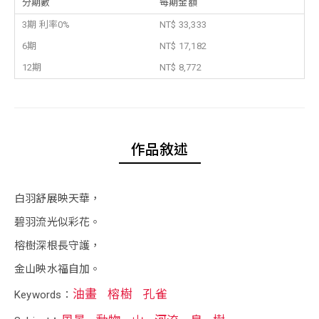
分期數
每期金額
3期 利率0%
NT$ 33,333
6期
NT$ 17,182
12期
NT$ 8,772
作品敘述
白羽舒展映天華，
碧羽流光似彩花。
榕樹深根長守護，
金山映水福自加。
油畫
榕樹
孔雀
Keywords：