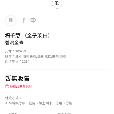
楊千慧 （金子茉白）
碧澗金岑
尺寸：100x59 cm
媒材：油彩,油彩畫布,油畫,無框,畫布,麻布
創作年份：2024
暫無販售
？
藝術品購買說明
付款方式：
ATM轉帳付款、信用卡線上刷卡、信用卡分期