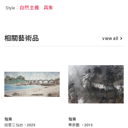
自然主義
具象
Style：
相關藝術品
view all
匋東
匋東
如意三仙台，2025
寒食圖 ，2013