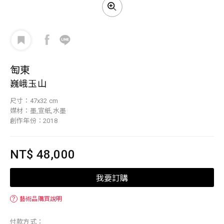
匋東
巍峨玉山
尺寸：47x32 cm
媒材：墨,宣紙,水墨
創作年份：2018
NT$ 48,000
我要訂購
？
藝術品購買說明
付款方式：