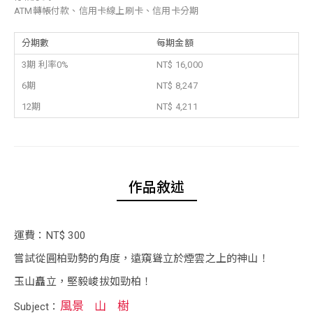
ATM轉帳付款、信用卡線上刷卡、信用卡分期
分期數
每期金額
3期 利率0%
NT$ 16,000
6期
NT$ 8,247
12期
NT$ 4,211
作品敘述
運費：NT$ 300
嘗試從圓柏勁勢的角度，遠窺聳立於煙雲之上的神山！
玉山矗立，堅毅峻拔如勁柏！
風景
山
樹
Subject：