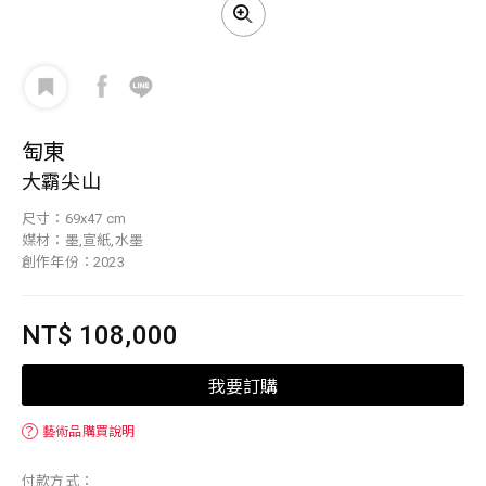
匋東
大霸尖山
尺寸：69x47 cm
媒材：墨,宣紙,水墨
創作年份：2023
NT$ 108,000
我要訂購
？
藝術品購買說明
付款方式：