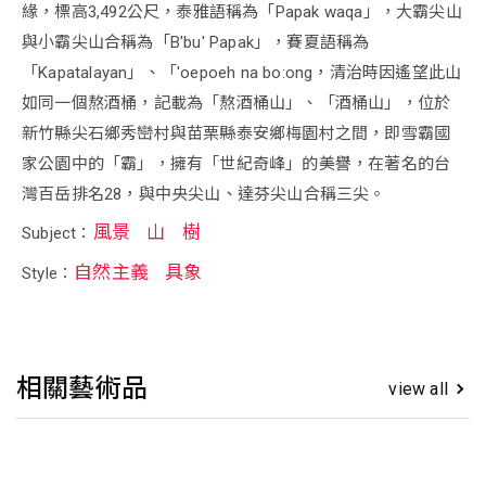
緣，標高3,492公尺，泰雅語稱為「Papak waqa」，大霸尖山
與小霸尖山合稱為「B'bu' Papak」，賽夏語稱為
「Kapatalayan」、「'oepoeh na bo:ong，清治時因遙望此山
如同一個熬酒桶，記載為「熬酒桶山」、「酒桶山」，位於
新竹縣尖石鄉秀巒村與苗栗縣泰安鄉梅園村之間，即雪霸國
家公園中的「霸」，擁有「世紀奇峰」的美譽，在著名的台
灣百岳排名28，與中央尖山、達芬尖山合稱三尖。
風景
山
樹
Subject：
自然主義
具象
Style：
相關藝術品
view all