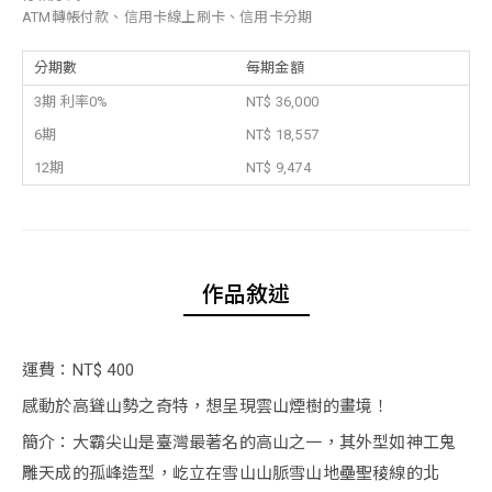
ATM轉帳付款、信用卡線上刷卡、信用卡分期
分期數
每期金額
3期 利率0%
NT$ 36,000
6期
NT$ 18,557
12期
NT$ 9,474
作品敘述
運費：NT$ 400
感動於高聳山勢之奇特，想呈現雲山煙樹的畫境！
簡介：大霸尖山是臺灣最著名的高山之一，其外型如神工鬼
雕天成的孤峰造型，屹立在雪山山脈雪山地壘聖稜線的北