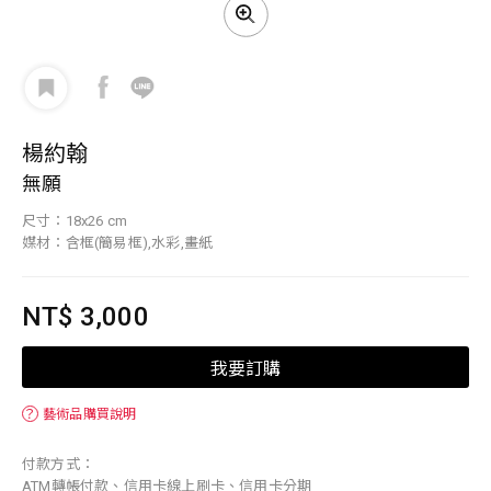
楊約翰
無願
尺寸：18x26 cm
媒材：含框(簡易框),水彩,畫紙
NT$ 3,000
我要訂購
？
藝術品購買說明
付款方式：
ATM轉帳付款、信用卡線上刷卡、信用卡分期