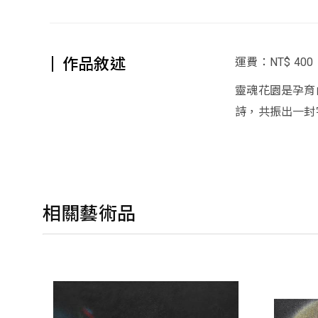
作品敘述
運費：NT$ 400
靈魂花園是孕育
詩，共振出一封
相關藝術品