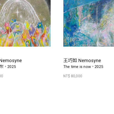
emosyne
王巧如 Nemosyne
，2025
The time is now，2025
00
NT$ 80,000