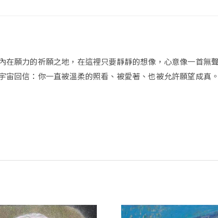
內在願力的祈願之地，在這裡只要靜靜的想像，心意像一首無
宇宙回信：你一直被溫柔的照看、被愛著、也被允許願望成真