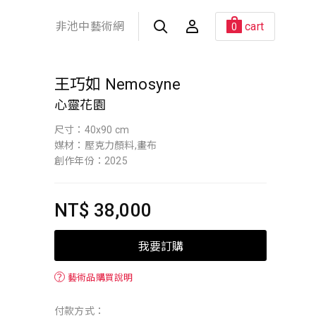
非池中藝術網
cart
0
王巧如 Nemosyne
心靈花園
尺寸：40x90 cm
媒材：壓克力顏料,畫布
創作年份：2025
NT$ 38,000
我要訂購
？
藝術品購買說明
付款方式：