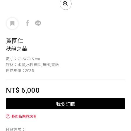
黃國仁
秋韻之華
尺寸：23.5x23.5 cm
媒材：水墨,水性顏料,無框,畫紙
創作年份：2025
NT$ 6,000
我要訂購
？
藝術品購買說明
付款方式：