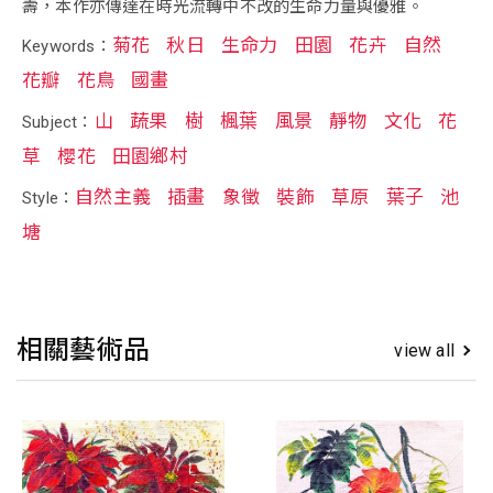
壽，本作亦傳達在時光流轉中不改的生命力量與優雅。
菊花
秋日
生命力
田園
花卉
自然
Keywords：
花瓣
花鳥
國畫
山
蔬果
樹
楓葉
風景
靜物
文化
花
Subject：
草
櫻花
田園鄉村
自然主義
插畫
象徵
裝飾
草原
葉子
池
Style：
塘
相關藝術品
view all