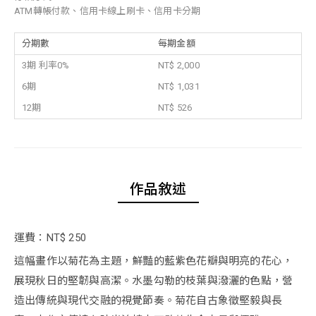
ATM轉帳付款、信用卡線上刷卡、信用卡分期
分期數
每期金額
3期 利率0%
NT$ 2,000
6期
NT$ 1,031
12期
NT$ 526
作品敘述
運費：NT$ 250
這幅畫作以菊花為主題，鮮豔的藍紫色花瓣與明亮的花心，
展現秋日的堅韌與高潔。水墨勾勒的枝葉與潑灑的色點，營
造出傳統與現代交融的視覺節奏。菊花自古象徵堅毅與長