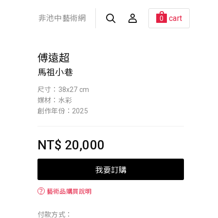
非池中藝術網
cart
0
傅遠超
馬祖小巷
尺寸：38x27 cm
媒材：水彩
創作年份：2025
NT$ 20,000
我要訂購
？
藝術品購買說明
付款方式：