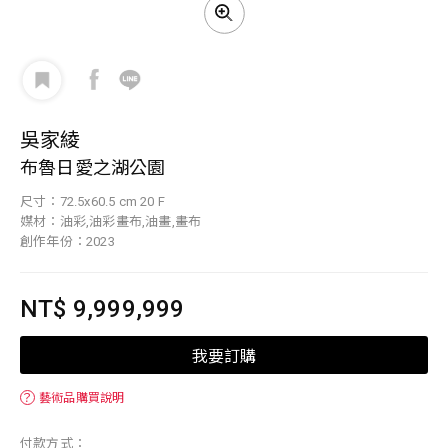
吳家綾
布魯日愛之湖公園
尺寸：72.5x60.5 cm 20 F
媒材：油彩,油彩畫布,油畫,畫布
創作年份：2023
NT$ 9,999,999
我要訂購
？
藝術品購買說明
付款方式：