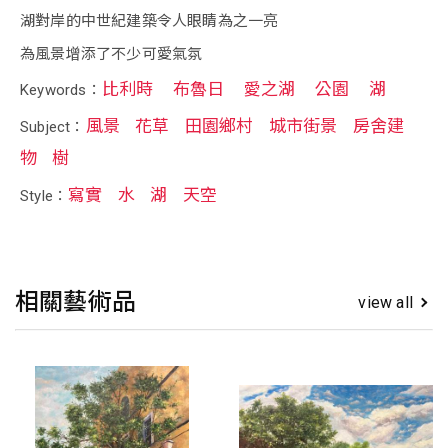
湖對岸的中世紀建築令人眼睛為之一亮
為風景增添了不少可愛氣氛
比利時
布魯日
愛之湖
公園
湖
Keywords：
風景
花草
田園鄉村
城市街景
房舍建
Subject：
物
樹
寫實
水
湖
天空
Style：
相關藝術品
view all