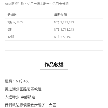
ATM轉帳付款、信用卡線上刷卡、信用卡分期
分期數
每期金額
3期 利率0%
NT$ 3,333,333
6期
NT$ 1,718,213
12期
NT$ 877,193
作品敘述
運費：NT$ 450
愛之湖公園離鬧區較遠
人煙稀少 寧靜舒適
我們就這樣慢慢散步繞了一大圈