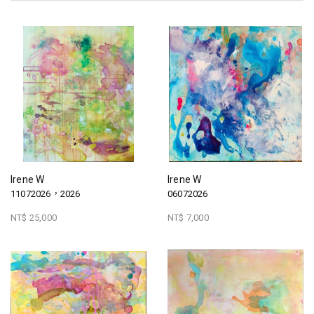
Irene W
Irene W
11072026，2026
06072026
NT$ 25,000
NT$ 7,000