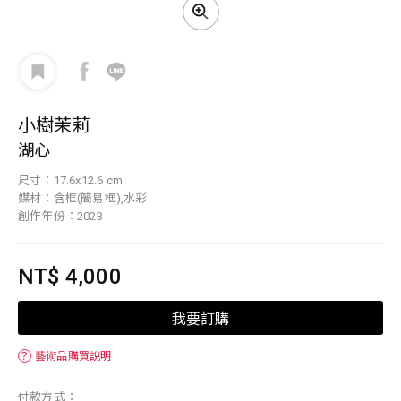
小樹茉莉
湖心
尺寸：17.6x12.6 cm
媒材：含框(簡易框),水彩
創作年份：2023
NT$ 4,000
我要訂購
？
藝術品購買說明
付款方式：