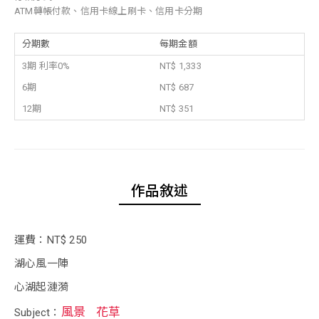
ATM轉帳付款、信用卡線上刷卡、信用卡分期
分期數
每期金額
3期 利率0%
NT$ 1,333
6期
NT$ 687
12期
NT$ 351
作品敘述
運費：NT$ 250
湖心風一陣
心湖起漣漪
風景
花草
Subject：