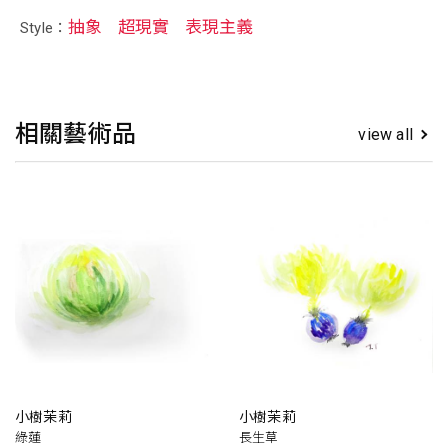
抽象
超現實
表現主義
Style：
相關藝術品
view all
小樹茉莉
小樹茉莉
綠蓮
長生草