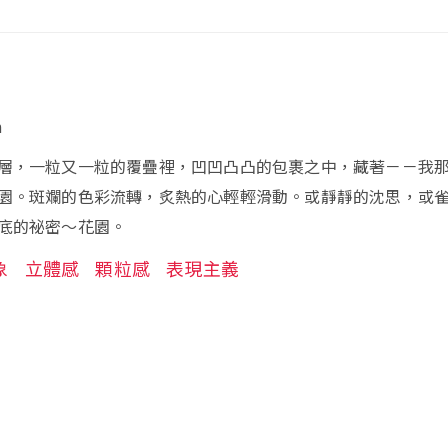
m
層，一粒又一粒的覆疊裡，凹凹凸凸的包裹之中，藏著－－我
園。斑斕的色彩流轉，炙熱的心輕輕滑動。或靜靜的沈思，或
底的祕密～花園。
象
立體感
顆粒感
表現主義