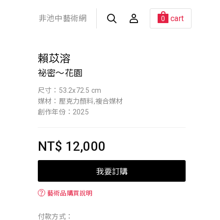
非池中藝術網
cart
0
賴苡溶
祕密～花園
尺寸：53.2x72.5 cm
媒材：壓克力顏料,複合媒材
創作年份：2025
NT$ 12,000
我要訂購
？
藝術品購買說明
付款方式：