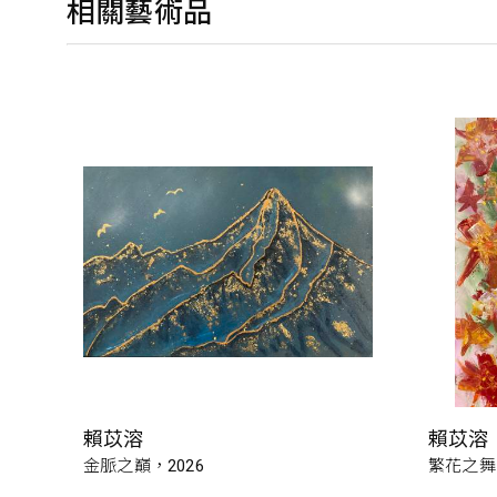
相關藝術品
賴苡溶
賴苡溶
金脈之巔，2026
繁花之舞，