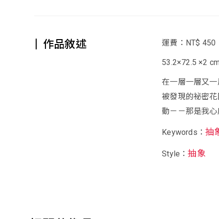
作品敘述
運費：NT$ 450
53.2×72.5 ×2 c
在一層一層又一
被發現的祕密花
動－－那是我心
抽
Keywords：
抽象
Style：