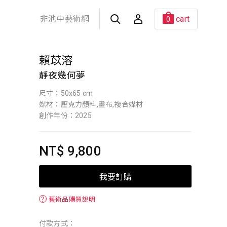
非池中藝術網
cart
0
賴苡溶
靜夜幾何夢
尺寸：50x65 cm
媒材：壓克力顏料,畫布,複合媒材
創作年份：2025
NT$ 9,800
我要訂購
？
藝術品購買說明
付款方式：