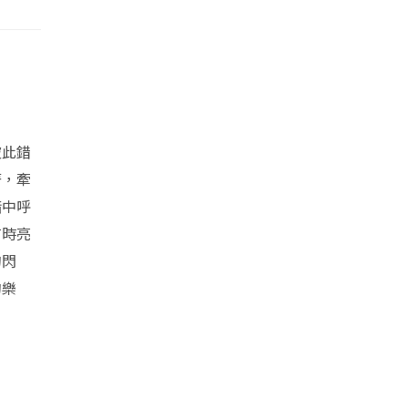
彼此錯
著，牽
暗中呼
有時亮
的閃
的樂