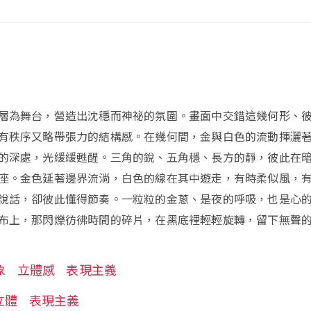
層為舞台，營造出沈穩而神祕的氛圍。畫面中交錯這幾何形、
有秩序又略帶張力的結構感。在幾何間，金與白色的流動揮灑
的深處，光緩緩甦醒。三角的銳、五角穩、長方的靜，彼此在
座。金色延著邊界流淌，白色的線在其中遊走，有時柔似風，
說話，卻彼此懂得節奏。一粒粒的金蔥、是夜的呼吸，也是心
布上，那閃爍彷彿時間的碎片，在黑底裡輕輕旋轉，留下無聲
象
立體感
表現主義
立體
表現主義