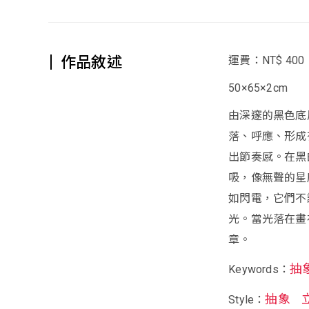
作品敘述
運費：NT$ 400
50×65×2cm
由深邃的黑色底
落、呼應、形成
出節奏感。在黑
吸，像無聲的星
如閃電，它們不
光。當光落在畫
章。
抽
Keywords：
抽象
Style：