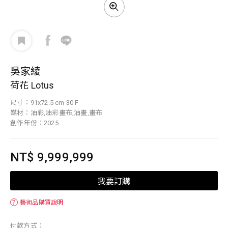
吳家綾
荷花 Lotus
尺寸：91x72.5 cm 30 F
媒材：油彩,油彩畫布,油畫,畫布
創作年份：2025
NT$ 9,999,999
我要訂購
？
藝術品購買說明
付款方式：