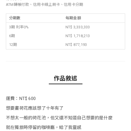
ATM轉帳付款、信用卡線上刷卡、信用卡分期
分期數
每期金額
3期 利率0%
NT$ 3,333,333
6期
NT$ 1,718,213
12期
NT$ 877,193
作品敘述
運費：NT$ 600
想要畫荷花應該想了十年有了
不想太一般的荷花池，但又還不知道自己想要的是什麼
就在獨旅時停留的咖啡廳，給了我靈感