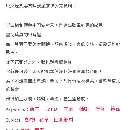
原來我想要有些歐風庭院的感覺啊！
.
以白牆和藍色木門做背景，營造出歐風庭園的感覺．
畫荷葉真的很有趣
每一片葉子要怎麼翻轉，顏色深淺，高低交錯，都需要好好
思考．
除了花和葉之外，我也超喜歡蓮蓬
它就是可愛，最大的那顆蓮蓬我好喜歡那顏色啊！
為了不讓畫面太單調，我加了些其他植物進來，讓整體更加
的豐富．
最後加上水滴，蜻蜓，瓢蟲，產生些動感．
荷花
Lotus
花園
蜻蜓
荷葉
蓮蓬
Keywords：
動物
花草
田園鄉村
Subject：