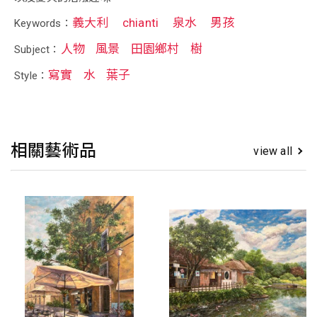
義大利
chianti
泉水
男孩
Keywords：
人物
風景
田園鄉村
樹
Subject：
寫實
水
葉子
Style：
相關藝術品
view all