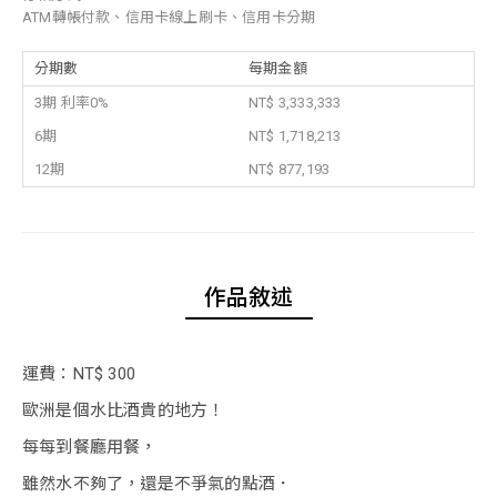
ATM轉帳付款、信用卡線上刷卡、信用卡分期
分期數
每期金額
3期 利率0%
NT$ 3,333,333
6期
NT$ 1,718,213
12期
NT$ 877,193
作品敘述
運費：NT$ 300
歐洲是個水比酒貴的地方！
每每到餐廳用餐，
雖然水不夠了，還是不爭氣的點酒．