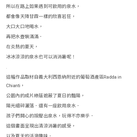
所以在路上如果遇到可飲用的泉水，
都會像天降甘霖一樣的欣喜若狂，
大口大口地喝水，
再把水壺裝滿滿．
在炎熱的夏天，
冰冰涼涼的泉水也可以消消暑呢！
.
這幅作品取材自義大利西恩納附近的葡萄酒產區Radda in
Chianti，
公園內的成片綠蔭遮蔽了夏日的豔陽，
陽光細碎灑落．還有一座飲用泉水．
孩子們開心的按壓出泉水，玩得不亦樂乎．
這個畫面呈現出清涼消暑的感受，
以及夏天的活潑趣味．