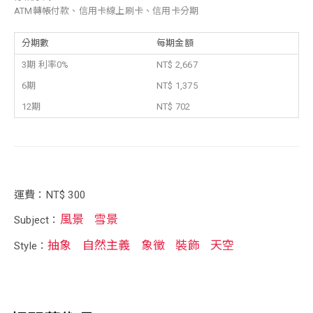
ATM轉帳付款、信用卡線上刷卡、信用卡分期
分期數
每期金額
3期 利率0%
NT$ 2,667
6期
NT$ 1,375
12期
NT$ 702
運費：NT$ 300
風景
雪景
Subject：
抽象
自然主義
象徵
裝飾
天空
Style：