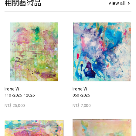
相關藝術品
view all
Irene W
Irene W
11072026，2026
06072026
NT$ 25,000
NT$ 7,000