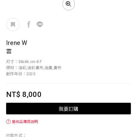
Irene W
雲
尺寸：38x46 cm 8 F
媒材：油彩,油彩畫布,油畫,畫布
創作年份：2025
NT$ 8,000
我要訂購
？
藝術品購買說明
付款方式：