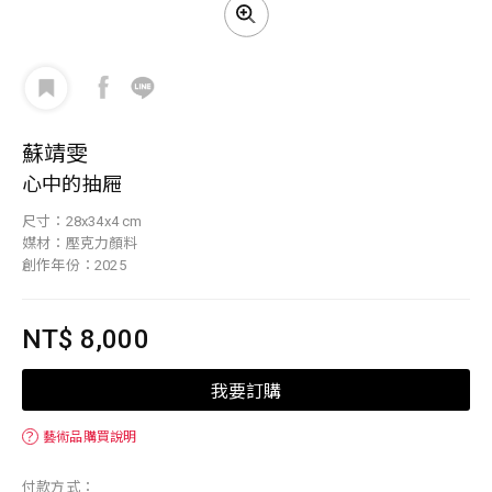
蘇靖雯
心中的抽屜
尺寸：28x34x4 cm
媒材：壓克力顏料
創作年份：2025
NT$ 8,000
我要訂購
？
藝術品購買說明
付款方式：