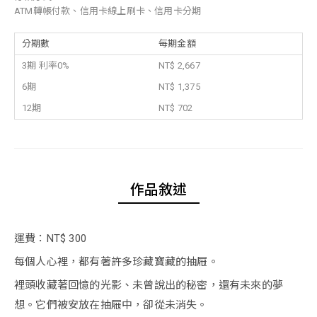
ATM轉帳付款、信用卡線上刷卡、信用卡分期
分期數
每期金額
3期 利率0%
NT$ 2,667
6期
NT$ 1,375
12期
NT$ 702
作品敘述
運費：NT$ 300
每個人心裡，都有著許多珍藏寶藏的抽屜。
裡頭收藏著回憶的光影、未曾說出的秘密，還有未來的夢
想。它們被安放在抽屜中，卻從未消失。