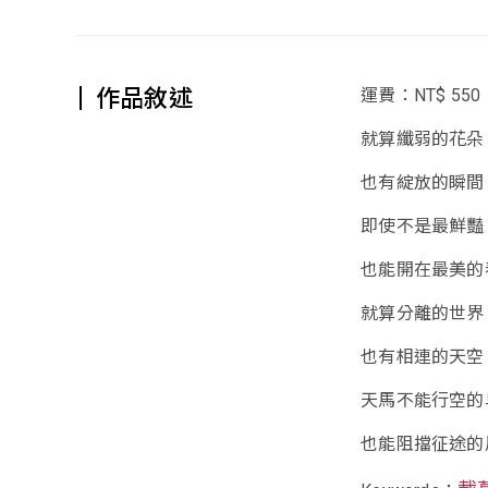
作品敘述
運費：NT$ 550
就算纖弱的花朵
也有綻放的瞬間
即使不是最鮮豔
也能開在最美的
就算分離的世界
也有相連的天空
天馬不能行空的
也能阻擋征途的