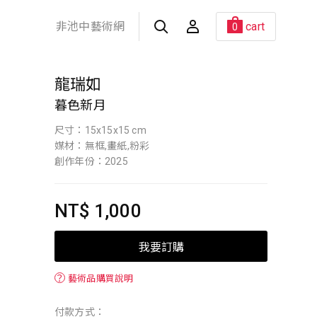
非池中藝術網
cart
0
龍瑞如
暮色新月
尺寸：15x15x15 cm
媒材：無框,畫紙,粉彩
創作年份：2025
NT$ 1,000
我要訂購
？
藝術品購買說明
付款方式：