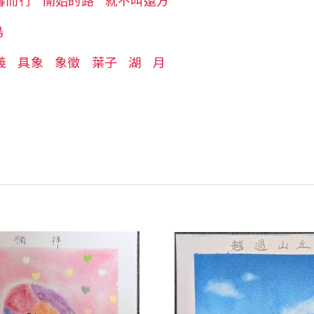
暮而行
開始的路
就不叫遠方
鳥
義
具象
象徵
葉子
湖
月