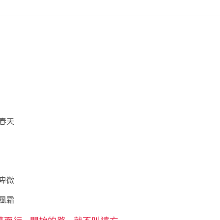
春天
卑微
風霜