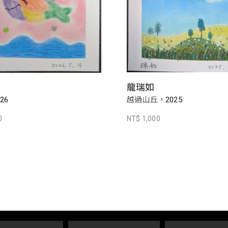
龍瑞如
26
越過山丘，2025
0
NT$ 1,000