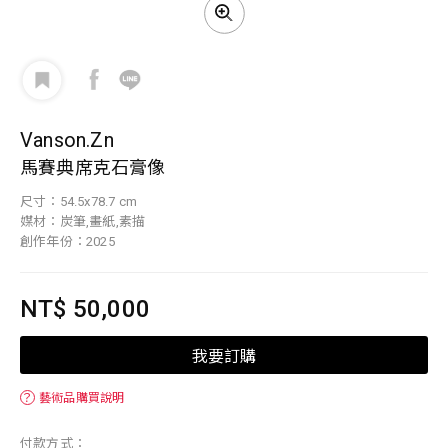
Vanson.Zn
馬賽典席克石膏像
尺寸：54.5x78.7 cm
媒材：炭筆,畫紙,素描
創作年份：2025
NT$ 50,000
我要訂購
？
藝術品購買說明
付款方式：