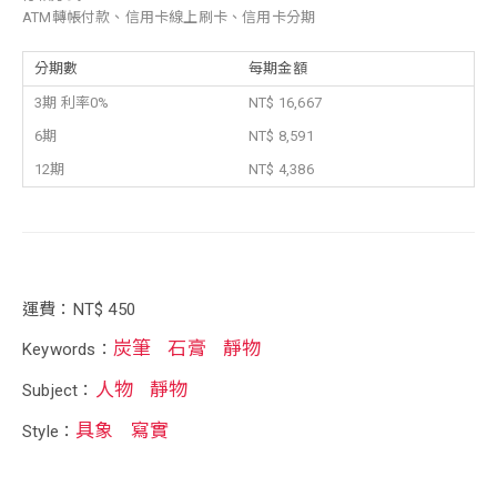
ATM轉帳付款、信用卡線上刷卡、信用卡分期
分期數
每期金額
3期 利率0%
NT$ 16,667
6期
NT$ 8,591
12期
NT$ 4,386
運費：NT$ 450
炭筆
石膏
靜物
Keywords：
人物
靜物
Subject：
具象
寫實
Style：