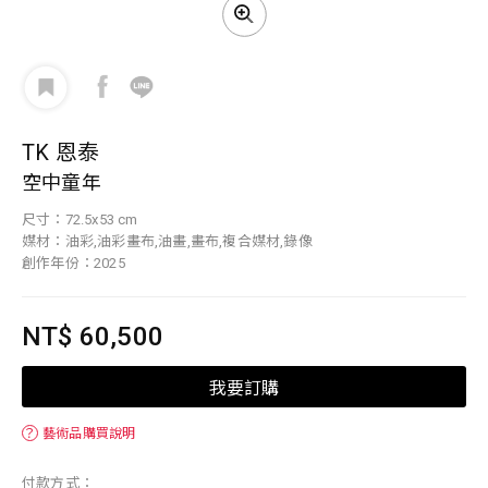
TK 恩泰
空中童年
尺寸：72.5x53 cm
媒材：油彩,油彩畫布,油畫,畫布,複合媒材,錄像
創作年份：2025
NT$ 60,500
我要訂購
？
藝術品購買說明
付款方式：