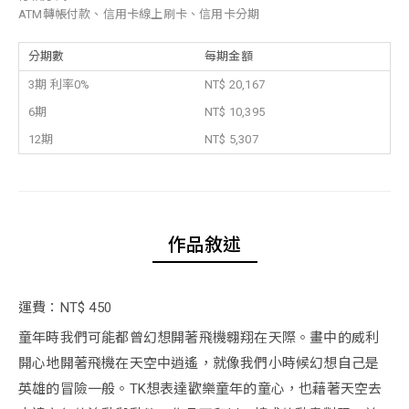
ATM轉帳付款、信用卡線上刷卡、信用卡分期
分期數
每期金額
3期 利率0%
NT$ 20,167
6期
NT$ 10,395
12期
NT$ 5,307
作品敘述
運費：NT$ 450
童年時我們可能都曾幻想開著飛機翱翔在天際。畫中的威利
開心地開著飛機在天空中逍遙，就像我們小時候幻想自己是
英雄的冒險一般。TK想表達歡樂童年的童心，也藉著天空去