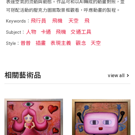
表達空氣的流動與動態。作品可和以AI轉成的動畫對照，並
可搭配活動的壓克力圖案取景框觀看，呼應動畫的製程。
飛行員
飛機
天空
飛
Keywords：
人物
卡通
飛機
交通工具
Subject：
普普
插畫
表現主義
觀念
天空
Style：
相關藝術品
view all