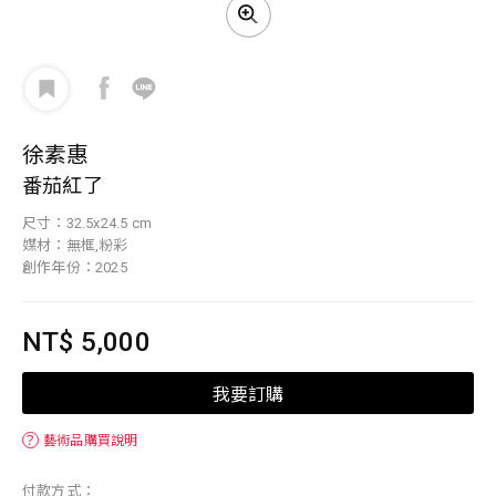
徐素惠
番茄紅了
尺寸：32.5x24.5 cm
媒材：無框,粉彩
創作年份：2025
NT$ 5,000
我要訂購
？
藝術品購買說明
付款方式：