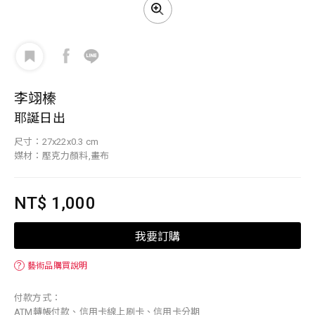
李翊榛
耶誕日出
尺寸：27x22x0.3 cm
媒材：壓克力顏料,畫布
NT$ 1,000
我要訂購
？
藝術品購買說明
付款方式：
ATM轉帳付款、信用卡線上刷卡、信用卡分期