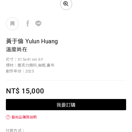
黃于倫 Yulun Huang
溫度尚在
尺寸：31.5x41 cm 6 F
媒材：壓克力顏料,無框,畫布
創作年份：2025
NT$ 15,000
我要訂購
？
藝術品購買說明
付款方式：