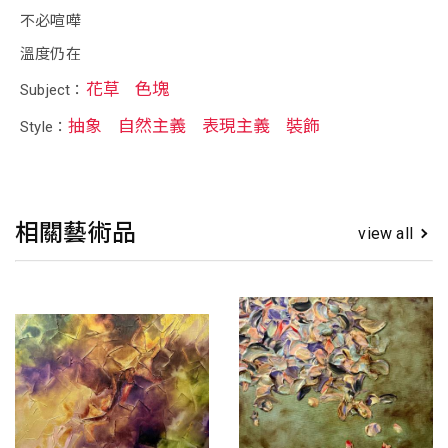
不必喧嘩
溫度仍在
花草
色塊
Subject：
抽象
自然主義
表現主義
裝飾
Style：
相關藝術品
view all