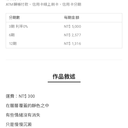
ATM轉帳付款、信用卡線上刷卡、信用卡分期
分期數
每期金額
3期 利率0%
NT$ 5,000
6期
NT$ 2,577
12期
NT$ 1,316
作品敘述
運費：NT$ 300
在層層覆蓋的靜色之中
有些情緒沒有消失
只是慢慢沉澱