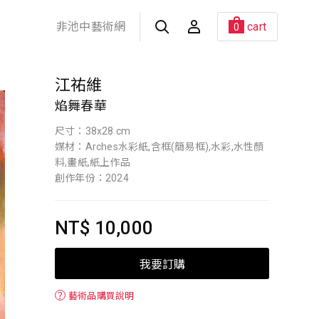
非池中藝術網
cart
0
江祐維
焰舞春華
尺寸：38x28 cm
媒材：Arches水彩紙,含框(簡易框),水彩,水性顏
料,畫紙,紙上作品
創作年份：2024
NT$ 10,000
我要訂購
？
藝術品購買說明