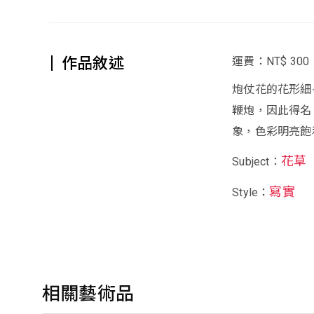
作品敘述
運費：NT$ 300
炮仗花的花形細
鞭炮，因此得名
象，色彩明亮飽
花草
Subject：
寫實
Style：
相關藝術品