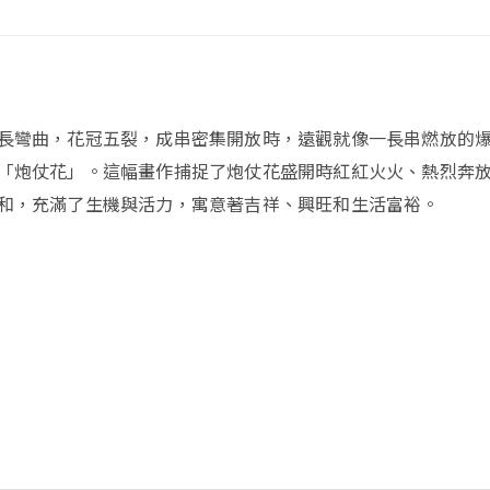
長彎曲，花冠五裂，成串密集開放時，遠觀就像一長串燃放的
「炮仗花」。這幅畫作捕捉了炮仗花盛開時紅紅火火、熱烈奔
和，充滿了生機與活力，寓意著吉祥、興旺和生活富裕。