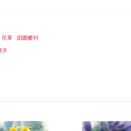
花草
田園鄉村
葉子