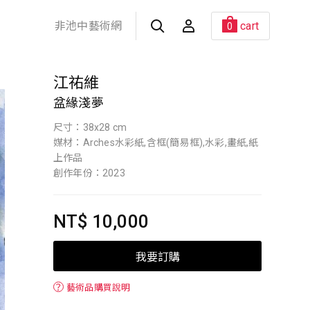
非池中藝術網
cart
0
江祐維
盆緣淺夢
尺寸：38x28 cm
媒材：Arches水彩紙,含框(簡易框),水彩,畫紙,紙
上作品
創作年份：2023
NT$ 10,000
我要訂購
？
藝術品購買說明