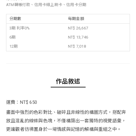
ATM轉帳付款、信用卡線上刷卡、信用卡分期
分期數
每期金額
3期 利率0%
NT$ 26,667
6期
NT$ 13,746
12期
NT$ 7,018
作品敘述
運費：NT$ 650
畫面中強烈的色彩對比、破碎且非線性的構圖方式，搭配奔
放且混亂的線條與色塊，不僅構築出一套獨特的視覺語彙，
更讓觀者彷彿置身於一場情感與記憶的解構與重組之中。