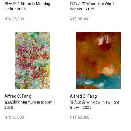
晨光漫步 Steps in Morning
風起之處 Where the Wind
Light，2025
Begins，2025
NT$ 85,000
NT$ 85,000
Alfred C. Fang
Alfred C. Fang
花語迷霧 Murmurs in Bloom，
暮光之窗 Window in Twilight
2025
Glow，2025
NT$ 90,000
NT$ 60,000