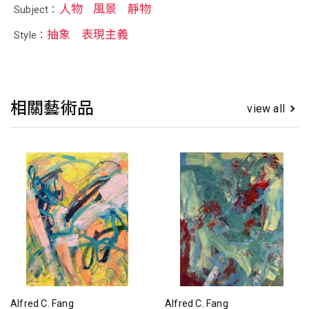
人物
風景
靜物
Subject：
抽象
表現主義
Style：
相關藝術品
view all
Alfred C. Fang
Alfred C. Fang