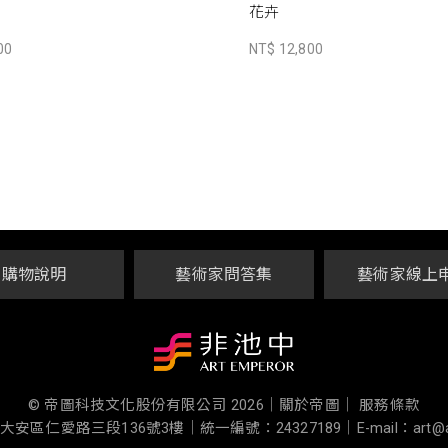
花卉
00
NT$ 12,800
購物說明
藝術家問答集
藝術家線上
© 帝圖科技文化股份有限公司 2026
｜
關於帝圖｜
服務條款
大安區仁愛路三段136號3樓
｜
統一編號：24327189
｜
E-mail：art@a