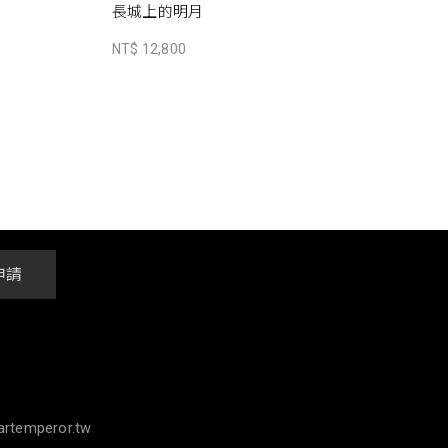
長城上的明月
NT$ 12,800
申請
rtemperor.tw