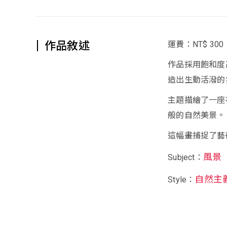
作品敘述
運費：NT$ 300
作品採用飽和度
造出生動活潑的
主題描繪了一座
般的自然美景。
這幅畫捕捉了藝
風景
Subject：
自然主
Style：