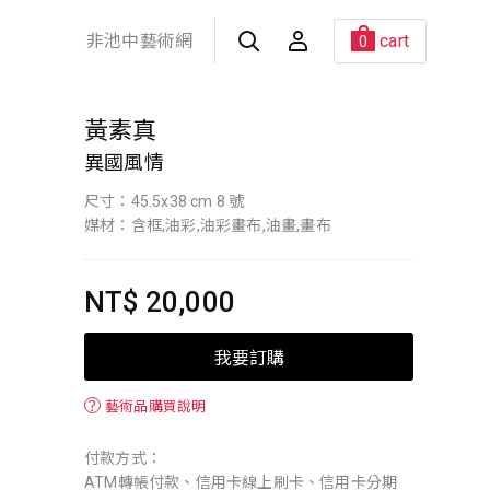
非池中藝術網
cart
0
黃素真
異國風情
尺寸：45.5x38 cm 8 號
媒材：含框,油彩,油彩畫布,油畫,畫布
NT$ 20,000
我要訂購
？
藝術品購買說明
付款方式：
ATM轉帳付款、信用卡線上刷卡、信用卡分期