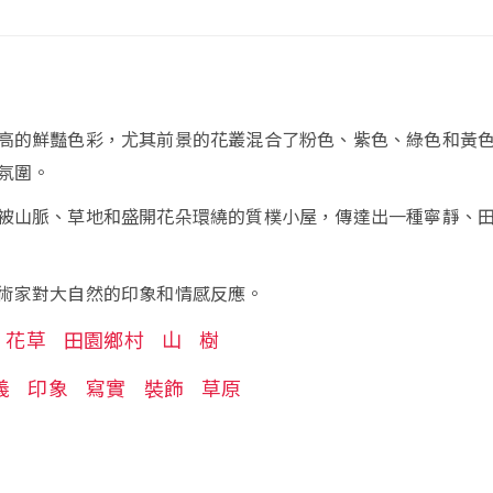
高的鮮豔色彩，尤其前景的花叢混合了粉色、紫色、綠色和黃
氛圍。
被山脈、草地和盛開花朵環繞的質樸小屋，傳達出一種寧靜、
術家對大自然的印象和情感反應。
花草
田園鄉村
山
樹
義
印象
寫實
裝飾
草原