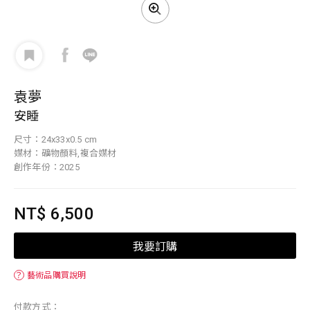
袁夢
安睡
尺寸：24x33x0.5 cm
媒材：礦物顏料,複合媒材
創作年份：2025
NT$ 6,500
我要訂購
？
藝術品購買說明
付款方式：