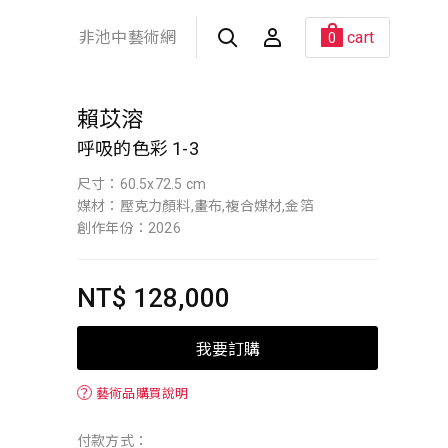
非池中藝術網
cart
0
賴苡溶
呼吸的色彩 1-3
尺寸：60.5x72.5 cm
媒材：壓克力顏料,畫布,複合媒材,金箔
創作年份：2026
NT$ 128,000
我要訂購
？
藝術品購買說明
付款方式：