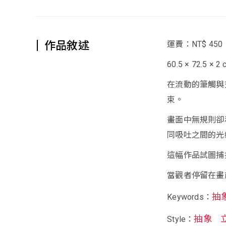
作品敘述
運費：NT$ 450
60.5 × 72.5 × 2
在流動的筆觸與
束。
畫面中無規則卻
同吸吐之間的光
這幅作品試圖捕
當觀者停留在畫
抽
Keywords：
抽象
Style：