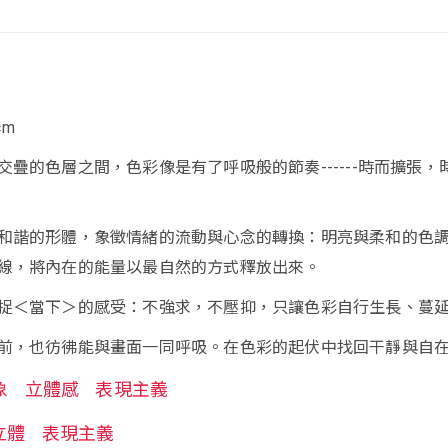
 cm
交疊的色層之間，色彩像是有了呼吸般的節奏------時而擴張，
和諧的形體，象徵情緒的流動與心念的轉換：明亮與柔和的色
線，將內在的能量以最自然的方式釋放出來。
捉＜當下＞的感受：不強求，不壓抑，只讓色彩自行生長、蔓
前，也彷彿能與畫面一同呼吸。在色彩的起伏中找回干靜與自
象
立體感
表現主義
立體
表現主義