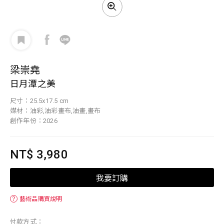
梁崇堯
日月潭之美
尺寸：25.5x17.5 cm
媒材：油彩,油彩畫布,油畫,畫布
創作年份：2026
NT$ 3,980
我要訂購
？
藝術品購買說明
付款方式：