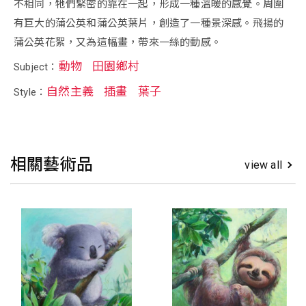
不相同，牠們緊密的靠在一起，形成一種溫暖的感覺。周圍
有巨大的蒲公英和蒲公英葉片，創造了一種景深感。飛揚的
蒲公英花絮，又為這幅畫，帶來一絲的動感。
動物
田園鄉村
Subject：
自然主義
插畫
葉子
Style：
相關藝術品
view all