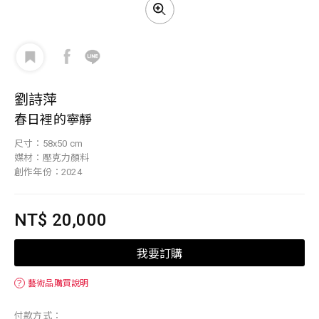
劉詩萍
春日裡的寧靜
尺寸：58x50 cm
媒材：壓克力顏料
創作年份：2024
NT$ 20,000
我要訂購
？
藝術品購買說明
付款方式：