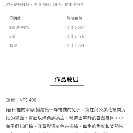
ATM轉帳付款、信用卡線上刷卡、信用卡分期
分期數
每期金額
3期 利率0%
NT$ 6,667
6期
NT$ 3,436
12期
NT$ 1,754
作品敘述
運費：NT$ 400
[春日裡的寧靜]描繪出一群蜷曲的兔子，窩在蒲公英花叢間沉
睡的畫面，畫面以綠色調為主，營造出寧靜的自然氛圍。小
兔子們以紅棕、淺黃與深灰色來描繪，每隻的角度和姿勢皆