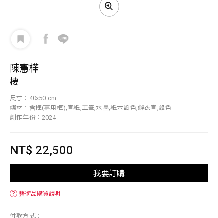
陳憲樺
棲
尺寸：40x50 cm
媒材：含框(專用框),宣紙,工筆,水墨,紙本設色,蟬衣宣,設色
創作年份：2024
NT$ 22,500
我要訂購
？
藝術品購買說明
付款方式：