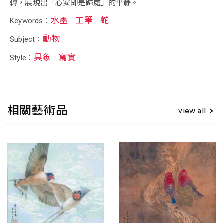
轉，展現出「心安即是歸處」的平靜。
水墨
工筆
蛇
Keywords：
動物
Subject：
具象
寫實
Style：
相關藝術品
view all