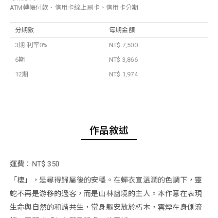
ATM轉帳付款、信用卡線上刷卡、信用卡分期
分期數
每期金額
3期 利率0%
NT$ 7,500
6期
NT$ 3,866
12期
NT$ 1,974
作品敘述
運費：NT$ 350
「棲」，是尋得歸屬後的安穩。在蟬衣宣溫潤的色調下，靈
蛇不再是游移的過客，而是山林幽境的主人。本作意在表現
生命與自然的和諧共生，當身軀安放於朽木，雲煙在身側流