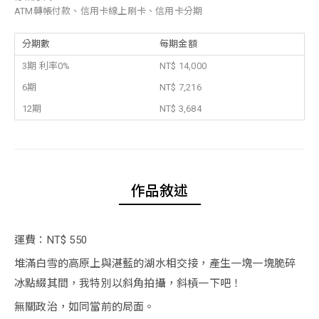
ATM轉帳付款、信用卡線上刷卡、信用卡分期
分期數
每期金額
3期 利率0%
NT$ 14,000
6期
NT$ 7,216
12期
NT$ 3,684
作品敘述
運費：NT$ 550
堆滿白雪的高原上與湛藍的湖水相交接，產生一塊一塊脆碎
冰點綴其間，我特別以斜角拍攝，斜槓一下吧！
無關政治，如同當前的局面。