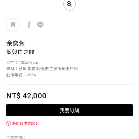
余奕萱
藍與白之間
尺寸：100x56 cm
媒材：含框,數位影像,數位影像輸出於紙
創作年份：2024
NT$ 42,000
我要訂購
？
藝術品購買說明
付款方式：