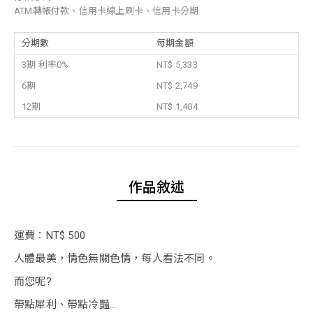
ATM轉帳付款、信用卡線上刷卡、信用卡分期
分期數
每期金額
3期 利率0%
NT$ 5,333
6期
NT$ 2,749
12期
NT$ 1,404
作品敘述
運費：NT$ 500
人體最美，情色無關色情，每人看法不同。
而您呢?
帶點犀利、帶點冷豔…