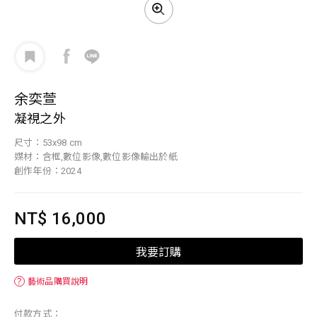
余奕萱
凝視之外
尺寸：53x98 cm
媒材：含框,數位影像,數位影像輸出於紙
創作年份：2024
NT$ 16,000
我要訂購
？
藝術品購買說明
付款方式：