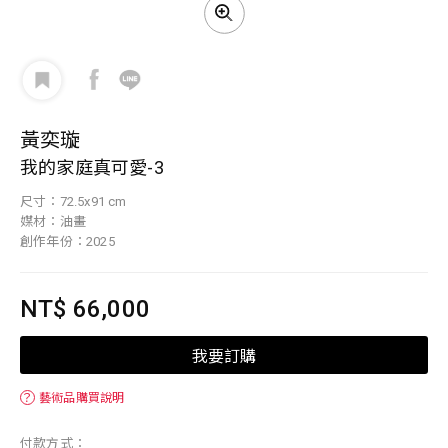
黃奕璇
我的家庭真可愛-3
尺寸：72.5x91 cm
媒材：油畫
創作年份：2025
NT$ 66,000
我要訂購
？
藝術品購買說明
付款方式：