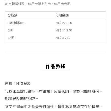
ATM轉帳付款、信用卡線上刷卡、信用卡分期
分期數
每期金額
3期 利率0%
NT$ 22,000
6期
NT$ 11,340
12期
NT$ 5,789
作品敘述
運費：NT$ 600
我以印章取代畫筆，在畫布上反覆落印，堆疊出關於身份、
記憶與時間的痕跡。
文字在畫面中逐漸失去可讀性，轉化為情感與存在的輪廓，