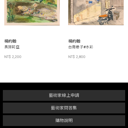
楊約翰
楊約翰
奧菲莉亞
台南巷子#水彩
NT$ 2,200
NT$ 2,800
藝術家線上申請
藝術家問答集
購物說明