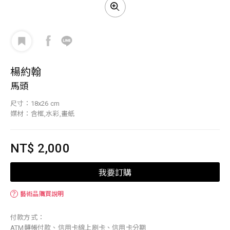
楊約翰
馬頭
尺寸：18x26 cm
媒材：含框,水彩,畫紙
NT$ 2,000
我要訂購
？
藝術品購買說明
付款方式：
ATM轉帳付款、信用卡線上刷卡、信用卡分期