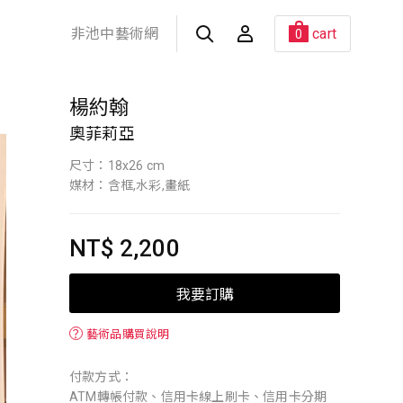
非池中藝術網
cart
0
楊約翰
奧菲莉亞
尺寸：18x26 cm
媒材：含框,水彩,畫紙
NT$ 2,200
我要訂購
？
藝術品購買說明
付款方式：
ATM轉帳付款、信用卡線上刷卡、信用卡分期